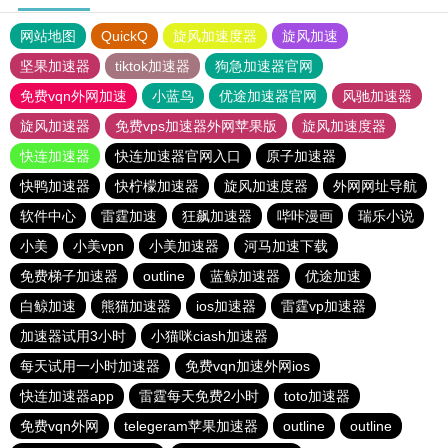
网站地图
QuickQ
旋风加速度器
旋风加速
坚果加速器
tiktok加速器
狗急加速器官网
免费vqn外网加速
小蓝鸟
优途加速器官网
风驰加速器
旋风加速器
免费vps加速器外网苹果版
旋风加速度器
快连加速器
快连加速器官网入口
原子加速器
快鸭加速器
快柠檬加速器
旋风加速度器
外网网址导航
软件中心
雷霆加速
狂飙加速器
哔咔漫画
瑞乐小说
小美
小美vpn
小美加速器
河马加速下载
免费梯子加速器
outline
蓝鲸加速器
优途加速
白鲸加速
熊猫加速器
ios加速器
雷霆vp加速器
加速器试用3小时
小猫咪ciash加速器
每天试用一小时加速器
免费vqn加速外网ios
快连加速器app
雷霆每天免费2小时
toto加速器
免费vqn外网
telegeram苹果加速器
outline
outline