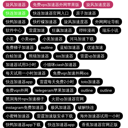
旋风加速器
免费vps加速器外网苹果版
旋风加速度器
快连加速器
快连加速器官网入口
原子加速器
快鸭加速器
快柠檬加速器
旋风加速度器
外网网址导航
软件中心
雷霆加速
狂飙加速器
哔咔漫画
瑞乐小说
小美
小美vpn
小美加速器
河马加速下载
免费梯子加速器
outline
蓝鲸加速器
优途加速
白鲸加速
熊猫加速器
ios加速器
雷霆vp加速器
加速器试用3小时
小猫咪ciash加速器
每天试用一小时加速器
免费vqn加速外网ios
快连加速器app
雷霆每天免费2小时
toto加速器
免费vqn外网
telegeram苹果加速器
outline
outline
黑洞海外npv加速梯子
火箭vp加速器官网
instagram免费加速器
极风加速器
破解快连
小蜜蜂加速器
雷霆加速版安卓下载
海外加速器试用一小时
快鸭加速器app下载
快连加速器app
香蕉加速器官网正版