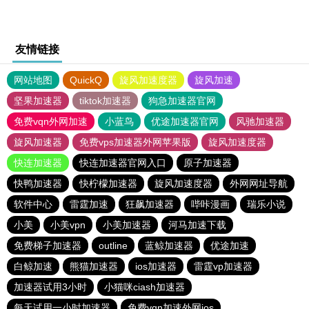
友情链接
网站地图
QuickQ
旋风加速度器
旋风加速
坚果加速器
tiktok加速器
狗急加速器官网
免费vqn外网加速
小蓝鸟
优途加速器官网
风驰加速器
旋风加速器
免费vps加速器外网苹果版
旋风加速度器
快连加速器
快连加速器官网入口
原子加速器
快鸭加速器
快柠檬加速器
旋风加速度器
外网网址导航
软件中心
雷霆加速
狂飙加速器
哔咔漫画
瑞乐小说
小美
小美vpn
小美加速器
河马加速下载
免费梯子加速器
outline
蓝鲸加速器
优途加速
白鲸加速
熊猫加速器
ios加速器
雷霆vp加速器
加速器试用3小时
小猫咪ciash加速器
每天试用一小时加速器
免费vqn加速外网ios