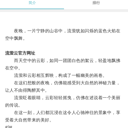
简介
排行
夜晚，一片宁静的山谷中，流萤犹如闪烁的蓝色火焰在
空中飘舞。
流萤云官方网址
而天空中的云彩，如同一团团白色的絮云，轻盈地飘拂
在空中。
流萤和云彩相互辉映，构成了一幅幽美的画卷。
在这幻想般的夜晚，仿佛能感受到大自然的神秘力量，
让人不由得陶醉其中。
流萤眨着眼睛，云彩轻轻摇曳，仿佛在述说着一个美丽
的传说。
在这一刻，人们都沉浸在这令人心驰神往的景象中，享
受着大自然带来的美好。
#3#