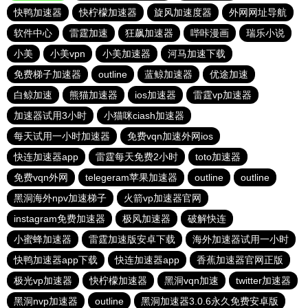
快鸭加速器
快柠檬加速器
旋风加速度器
外网网址导航
软件中心
雷霆加速
狂飙加速器
哔咔漫画
瑞乐小说
小美
小美vpn
小美加速器
河马加速下载
免费梯子加速器
outline
蓝鲸加速器
优途加速
白鲸加速
熊猫加速器
ios加速器
雷霆vp加速器
加速器试用3小时
小猫咪ciash加速器
每天试用一小时加速器
免费vqn加速外网ios
快连加速器app
雷霆每天免费2小时
toto加速器
免费vqn外网
telegeram苹果加速器
outline
outline
黑洞海外npv加速梯子
火箭vp加速器官网
instagram免费加速器
极风加速器
破解快连
小蜜蜂加速器
雷霆加速版安卓下载
海外加速器试用一小时
快鸭加速器app下载
快连加速器app
香蕉加速器官网正版
极光vp加速器
快柠檬加速器
黑洞vqn加速
twitter加速器
黑洞nvp加速器
outline
黑洞加速器3.0.6永久免费安卓版