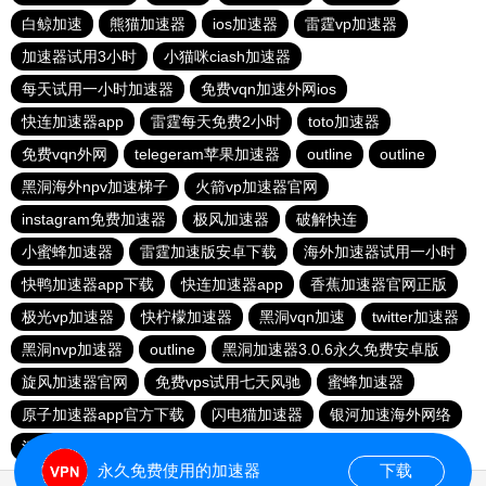
白鲸加速
熊猫加速器
ios加速器
雷霆vp加速器
加速器试用3小时
小猫咪ciash加速器
每天试用一小时加速器
免费vqn加速外网ios
快连加速器app
雷霆每天免费2小时
toto加速器
免费vqn外网
telegeram苹果加速器
outline
outline
黑洞海外npv加速梯子
火箭vp加速器官网
instagram免费加速器
极风加速器
破解快连
小蜜蜂加速器
雷霆加速版安卓下载
海外加速器试用一小时
快鸭加速器app下载
快连加速器app
香蕉加速器官网正版
极光vp加速器
快柠檬加速器
黑洞vqn加速
twitter加速器
黑洞nvp加速器
outline
黑洞加速器3.0.6永久免费安卓版
旋风加速器官网
免费vps试用七天风驰
蜜蜂加速器
原子加速器app官方下载
闪电猫加速器
银河加速海外网络
河马加速官网
快鸭加速器官网
落地机
雷霆加器速
永久免费使用的加速器
下载