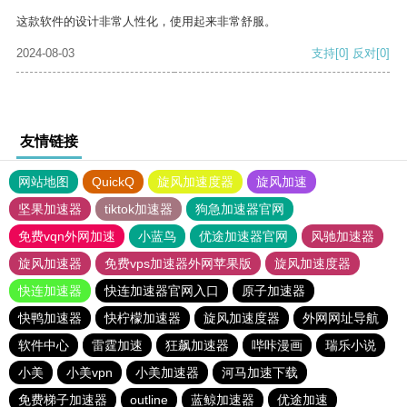
这款软件的设计非常人性化，使用起来非常舒服。
2024-08-03
支持
[0]
反对
[0]
友情链接
网站地图
QuickQ
旋风加速度器
旋风加速
坚果加速器
tiktok加速器
狗急加速器官网
免费vqn外网加速
小蓝鸟
优途加速器官网
风驰加速器
旋风加速器
免费vps加速器外网苹果版
旋风加速度器
快连加速器
快连加速器官网入口
原子加速器
快鸭加速器
快柠檬加速器
旋风加速度器
外网网址导航
软件中心
雷霆加速
狂飙加速器
哔咔漫画
瑞乐小说
小美
小美vpn
小美加速器
河马加速下载
免费梯子加速器
outline
蓝鲸加速器
优途加速