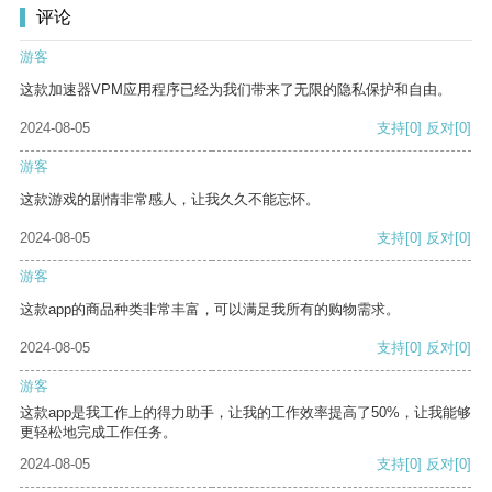
评论
游客
这款加速器VPM应用程序已经为我们带来了无限的隐私保护和自由。
2024-08-05
支持
[0]
反对
[0]
游客
这款游戏的剧情非常感人，让我久久不能忘怀。
2024-08-05
支持
[0]
反对
[0]
游客
这款app的商品种类非常丰富，可以满足我所有的购物需求。
2024-08-05
支持
[0]
反对
[0]
游客
这款app是我工作上的得力助手，让我的工作效率提高了50%，让我能够
更轻松地完成工作任务。
2024-08-05
支持
[0]
反对
[0]