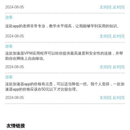
2024-08-05
支持
[0]
反对
[0]
游客
这款app的老师非常专业，教学水平很高，让我能够学到实用的知识。
2024-08-05
支持
[0]
反对
[0]
游客
这款加速器VPM应用程序可以给你提供最高速度和安全性的连接，并帮
助你在网络上自由移动。
2024-08-05
支持
[0]
反对
[0]
游客
这款加速器app的价格有点贵，可以适当降低一些。我个人觉得，一款加
速器app的价格应该在50元以下才比较合理。
2024-08-05
支持
[0]
反对
[0]
友情链接