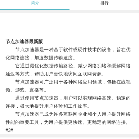
简介
排行
节点加速器最新版
节点加速器是一种基于软件或硬件技术的设备，旨在优
化网络连接，加速数据传输速度。
它通过最优化数据传输路径、减少网络拥堵和缓解网络
延迟等方式，帮助用户更快地访问互联网资源。
节点加速器可广泛用于各种网络应用领域，包括在线视
频、游戏、直播等。
通过使用节点加速器，用户可以实现网络高速、稳定的
连接，极大地提升用户体验和工作效率。
节点加速器已成为许多互联网企业和个人用户提升网络
性能的重要工具，为用户提供更快速、更稳定的网络连接。
#3#