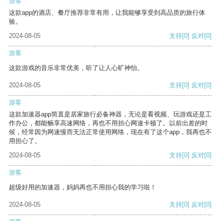
游客
这款app的酒店、餐厅推荐非常有用，让我能够享受到高品质的旅行体
验。
2024-08-05
支持
[0]
反对
[0]
游客
这款游戏的音乐非常优美，听了让人心旷神怡。
2024-08-05
支持
[0]
反对
[0]
游客
这款加速器app简直是居家旅行必备神器，无论是看视频、玩游戏还是工
作办公，都能畅享高速网络，再也不用担心网速卡顿了。以前出差的时
候，经常因为网速慢而无法正常使用网络，现在有了这个app，我再也不
用担心了。
2024-08-05
支持
[0]
反对
[0]
游客
超级好用的加速器，妈妈再也不用担心我的学习啦！
2024-08-05
支持
[0]
反对
[0]