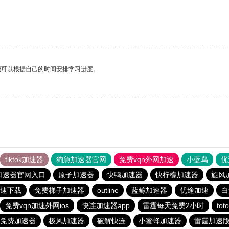
我可以根据自己的时间安排学习进度。
tiktok加速器
狗急加速器官网
免费vqn外网加速
小蓝鸟
优
加速器官网入口
原子加速器
快鸭加速器
快柠檬加速器
旋风
速下载
免费梯子加速器
outline
蓝鲸加速器
优途加速
白
免费vqn加速外网ios
快连加速器app
雷霆每天免费2小时
to
ram免费加速器
极风加速器
破解快连
小蜜蜂加速器
雷霆加速