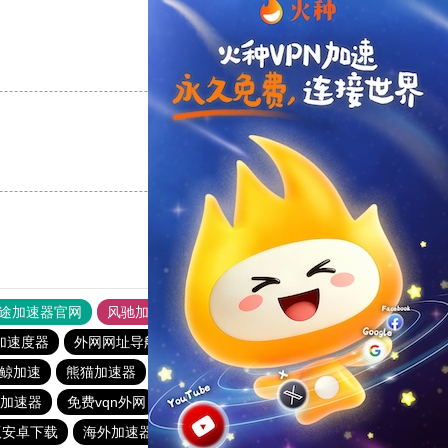
支持
[0]
反对
[0]
支持
[0]
反对
[0]
途加速器官网
风驰加速器
旋风加速器
加速度器
外网网址导航
软件中心
雷霆加速
狂飙加速器
鲸加速
熊猫加速器
ios加速器
雷霆vp加速器
to加速器
免费vqn外网
telegeram苹果加速器
outline
版安卓下载
海外加速器试用一小时
快鸭加速器app下载