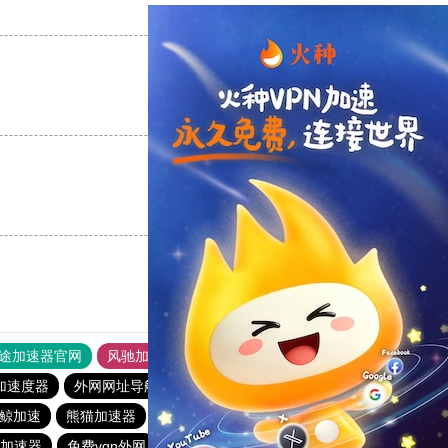
支持
[0]
反对
[0]
支持
[0]
反对
[0]
支持
[0]
反对
[0]
途加速器官网
风驰加速器
旋风加速器
加速度器
外网网址导航
软件中心
雷霆加速
狂飙加速器
鲸加速
熊猫加速器
ios加速器
雷霆vp加速器
to加速器
免费vqn外网
telegeram苹果加速器
outline