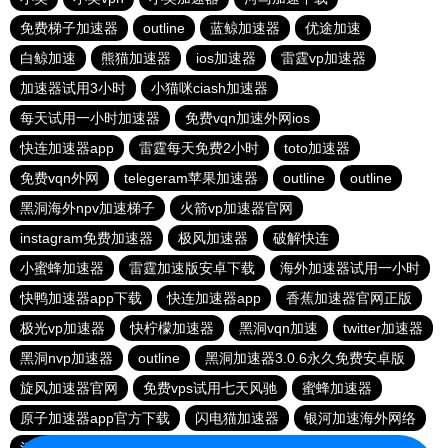
免费梯子加速器
outline
蓝鲸加速器
优途加速
白鲸加速
熊猫加速器
ios加速器
雷霆vp加速器
加速器试用3小时
小猫咪ciash加速器
每天试用一小时加速器
免费vqn加速外网ios
快连加速器app
雷霆每天免费2小时
toto加速器
免费vqn外网
telegeram苹果加速器
outline
outline
黑洞海外npv加速梯子
火箭vp加速器官网
instagram免费加速器
极风加速器
破解快连
小蜜蜂加速器
雷霆加速版安卓下载
海外加速器试用一小时
快鸭加速器app下载
快连加速器app
香蕉加速器官网正版
极光vp加速器
快柠檬加速器
黑洞vqn加速
twitter加速器
黑洞nvp加速器
outline
黑洞加速器3.0.6永久免费安卓版
旋风加速器官网
免费vps试用七天风驰
蜜蜂加速器
原子加速器app官方下载
闪电猫加速器
银河加速海外网络