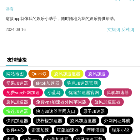
游客
这款app就像我的娱乐小助手，随时随地为我的娱乐提供帮助。
2024-09-16
支持
[0]
反对
[0]
友情链接
网站地图
QuickQ
旋风加速度器
旋风加速
坚果加速器
tiktok加速器
狗急加速器官网
免费vqn外网加速
小蓝鸟
优途加速器官网
风驰加速器
旋风加速器
免费vps加速器外网苹果版
旋风加速度器
快连加速器
快连加速器官网入口
原子加速器
快鸭加速器
快柠檬加速器
旋风加速度器
外网网址导航
软件中心
雷霆加速
狂飙加速器
哔咔漫画
瑞乐小说
小美
小美vpn
小美加速器
河马加速下载