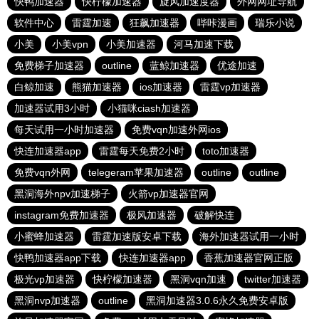
快鸭加速器
快柠檬加速器
旋风加速度器
外网网址导航
软件中心
雷霆加速
狂飙加速器
哔咔漫画
瑞乐小说
小美
小美vpn
小美加速器
河马加速下载
免费梯子加速器
outline
蓝鲸加速器
优途加速
白鲸加速
熊猫加速器
ios加速器
雷霆vp加速器
加速器试用3小时
小猫咪ciash加速器
每天试用一小时加速器
免费vqn加速外网ios
快连加速器app
雷霆每天免费2小时
toto加速器
免费vqn外网
telegeram苹果加速器
outline
outline
黑洞海外npv加速梯子
火箭vp加速器官网
instagram免费加速器
极风加速器
破解快连
小蜜蜂加速器
雷霆加速版安卓下载
海外加速器试用一小时
快鸭加速器app下载
快连加速器app
香蕉加速器官网正版
极光vp加速器
快柠檬加速器
黑洞vqn加速
twitter加速器
黑洞nvp加速器
outline
黑洞加速器3.0.6永久免费安卓版