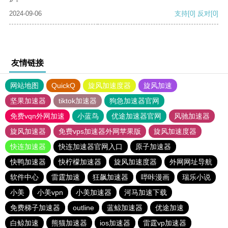
2024-09-06
支持
[0]
反对
[0]
友情链接
网站地图
QuickQ
旋风加速度器
旋风加速
坚果加速器
tiktok加速器
狗急加速器官网
免费vqn外网加速
小蓝鸟
优途加速器官网
风驰加速器
旋风加速器
免费vps加速器外网苹果版
旋风加速度器
快连加速器
快连加速器官网入口
原子加速器
快鸭加速器
快柠檬加速器
旋风加速度器
外网网址导航
软件中心
雷霆加速
狂飙加速器
哔咔漫画
瑞乐小说
小美
小美vpn
小美加速器
河马加速下载
免费梯子加速器
outline
蓝鲸加速器
优途加速
白鲸加速
熊猫加速器
ios加速器
雷霆vp加速器