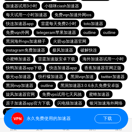
加速器试用3小时
小猫咪ciash加速器
每天试用一小时加速器
免费vqn加速外网ios
快连加速器app
雷霆每天免费2小时
toto加速器
免费vqn外网
telegeram苹果加速器
outline
outline
黑洞海外npv加速梯子
火箭vp加速器官网
instagram免费加速器
极风加速器
破解快连
小蜜蜂加速器
雷霆加速版安卓下载
海外加速器试用一小时
快鸭加速器app下载
快连加速器app
香蕉加速器官网正版
极光vp加速器
快柠檬加速器
黑洞vqn加速
twitter加速器
黑洞nvp加速器
outline
黑洞加速器3.0.6永久免费安卓版
旋风加速器官网
免费vps试用七天风驰
蜜蜂加速器
原子加速器app官方下载
闪电猫加速器
银河加速海外网络
河马加速官网
快鸭加速器官网
落地机
雷霆加器速
永久免费使用的加速器
下载
0.064491s
首页
安卓
苹果
排行
推荐